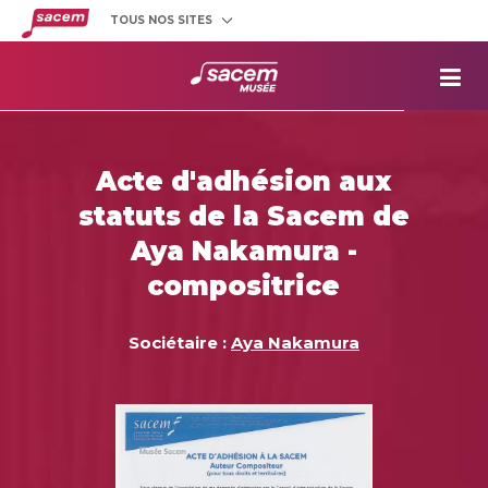
TOUS NOS SITES
Créateurs
et éditeurs
Clients
utilisateurs
La
Sacem
Aide aux
projets
Acte d'adhésion aux
Musée
Sacem
statuts de la Sacem de
Répertoire
des œuvres
Aya Nakamura -
compositrice
Sociétaire :
Aya Nakamura