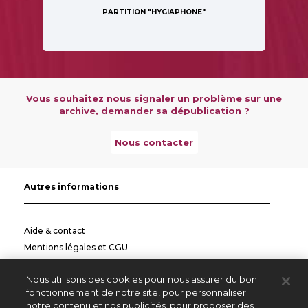
PARTITION "HYGIAPHONE"
Vous souhaitez nous signaler un problème sur une
archive, demander sa dépublication ?
Nous contacter
Autres informations
Aide & contact
Mentions légales et CGU
Politique de confidentialité
Nous utilisons des cookies pour nous assurer du bon
Informations pratiques
fonctionnement de notre site, pour personnaliser
notre contenu et nos publicités, pour proposer des