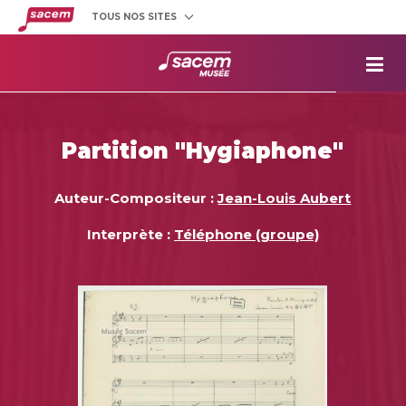
TOUS NOS SITES
Créateurs
et éditeurs
Clients
utilisateurs
La
Sacem
Aide aux
projets
Partition "Hygiaphone"
Musée
Sacem
Répertoire
des œuvres
Auteur-Compositeur :
Jean-Louis Aubert
Interprète :
Téléphone (groupe)