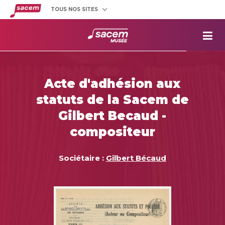
TOUS NOS SITES
Créateurs
et éditeurs
Clients
utilisateurs
La
Sacem
Aide aux
projets
Acte d'adhésion aux
Musée
Sacem
statuts de la Sacem de
Répertoire
des œuvres
Gilbert Becaud -
compositeur
Sociétaire :
Gilbert Bécaud