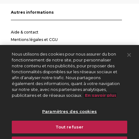
Autres informations
Aide & contact
Mentions légales et CGU
Politique de confidentialité
Nous utilisons des cookies pour nous assurer du bon
Informations pratiques
fonctionnement de notre site, pour personnaliser
notre contenu et nos publicités, pour proposer des
Autres sites
fonctionnalités disponibles sur les réseaux sociaux et
afin d’analyser notre trafic. Nous partageons
également des informations, quant à votre navigation
sur notre site, avec nos partenaires analytiques,
Créateurs Editeurs
publicitaires et de réseaux sociaux.
En savoir plus
Répertoire des Œuvres
Paramètres des cookies
225 avenue Charles de Gaulle
Tout refuser
92528 Neuilly sur Seine Cedex
01 47 15 47 15