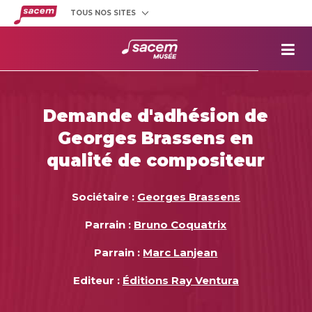
TOUS NOS SITES
Créateurs
et éditeurs
Clients
utilisateurs
La
Sacem
Aide aux
projets
Demande d'adhésion de
Musée
Sacem
Georges Brassens en
Répertoire
des œuvres
qualité de compositeur
Sociétaire :
Georges Brassens
Parrain :
Bruno Coquatrix
Parrain :
Marc Lanjean
Editeur :
Éditions Ray Ventura