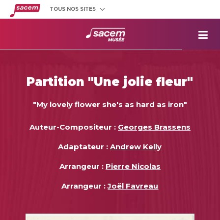
TOUS NOS SITES
Créateurs
et éditeurs
Clients
utilisateurs
La
Sacem
Aide aux
projets
Partition "Une jolie fleur"
Musée
Sacem
"My lovely flower she's as hard as iron"
Répertoire
des œuvres
Auteur-Compositeur :
Georges Brassens
Adaptateur :
Andrew Kelly
Arrangeur :
Pierre Nicolas
Arrangeur :
Joël Favreau