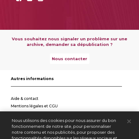
Vous souhaitez nous signaler un problème sur une
archive, demander sa dépublication ?
Nous contacter
Autres informations
Aide & contact
Mentions légales et CGU
Politique de confidentialité
Nous utilisons des cookies pour nous assurer du bon
Informations pratiques
fonctionnement de notre site, pour personnaliser
notre contenu et nos publicités, pour proposer des
Autres sites
fonctionnalités disponibles sur les réseaux sociaux et