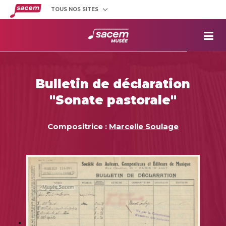
TOUS NOS SITES
Créateurs
et éditeurs
Clients
utilisateurs
La
Sacem
Aide aux
projets
Bulletin de déclaration
Musée
Sacem
"Sonate pastorale"
Répertoire
des œuvres
Compositrice :
Marcelle Soulage