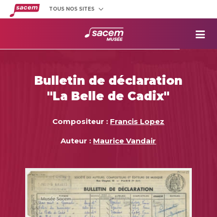
TOUS NOS SITES
Créateurs
et éditeurs
Clients
utilisateurs
La
Sacem
Aide aux
projets
Bulletin de déclaration
Musée
Sacem
"La Belle de Cadix"
Répertoire
des œuvres
Compositeur :
Francis Lopez
Auteur :
Maurice Vandair