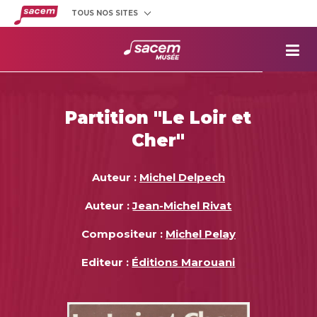
TOUS NOS SITES
Créateurs
et éditeurs
Clients
utilisateurs
La
Sacem
Aide aux
projets
Partition "Le Loir et
Musée
Sacem
Cher"
Répertoire
des œuvres
Auteur :
Michel Delpech
Auteur :
Jean-Michel Rivat
Compositeur :
Michel Pelay
Editeur :
Éditions Marouani