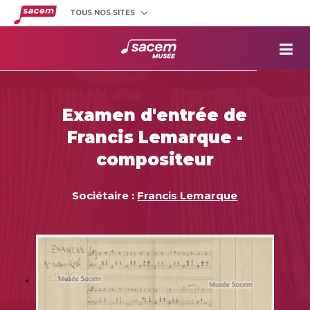
TOUS NOS SITES
Créateurs
et éditeurs
Clients
utilisateurs
La
Sacem
Aide aux
projets
Examen d'entrée de
Musée
Sacem
Francis Lemarque -
Répertoire
des œuvres
compositeur
Sociétaire :
Francis Lemarque