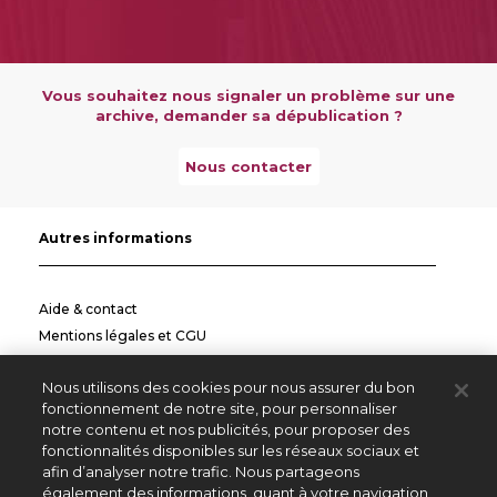
Vous souhaitez nous signaler un problème sur une
archive, demander sa dépublication ?
Nous contacter
Autres informations
Aide & contact
Mentions légales et CGU
Politique de confidentialité
Nous utilisons des cookies pour nous assurer du bon
Informations pratiques
fonctionnement de notre site, pour personnaliser
notre contenu et nos publicités, pour proposer des
Autres sites
fonctionnalités disponibles sur les réseaux sociaux et
afin d’analyser notre trafic. Nous partageons
également des informations, quant à votre navigation