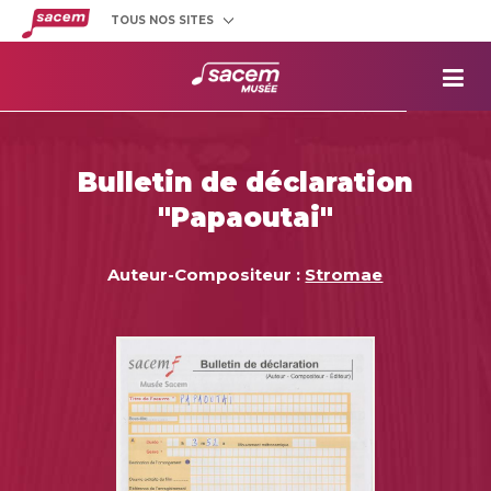
TOUS NOS SITES
Créateurs
et éditeurs
Clients
utilisateurs
La
Sacem
Aide aux
projets
Bulletin de déclaration
Musée
Sacem
"Papaoutai"
Répertoire
des œuvres
Auteur-Compositeur :
Stromae