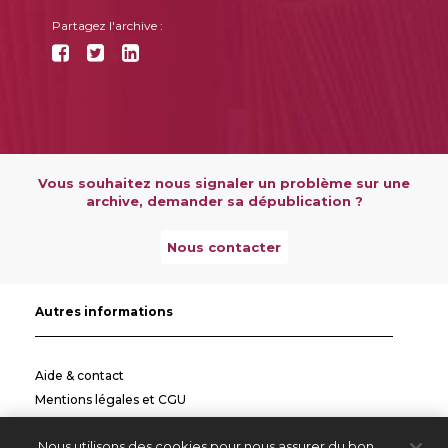
Partagez l'archive :
Vous souhaitez nous signaler un problème sur une
archive, demander sa dépublication ?
Nous contacter
Autres informations
Aide & contact
Mentions légales et CGU
Politique de confidentialité
Nous utilisons des cookies pour nous assurer du bon
Informations pratiques