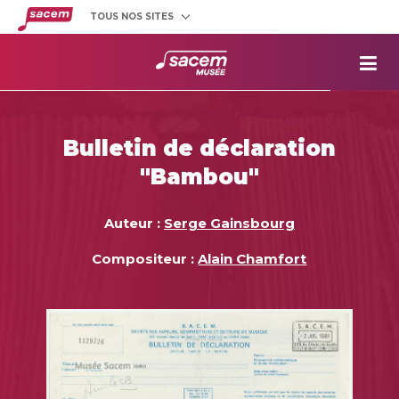
TOUS NOS SITES
Créateurs
et éditeurs
Clients
utilisateurs
La
Sacem
Aide aux
projets
Bulletin de déclaration
Musée
Sacem
"Bambou"
Répertoire
des œuvres
Auteur :
Serge Gainsbourg
Compositeur :
Alain Chamfort