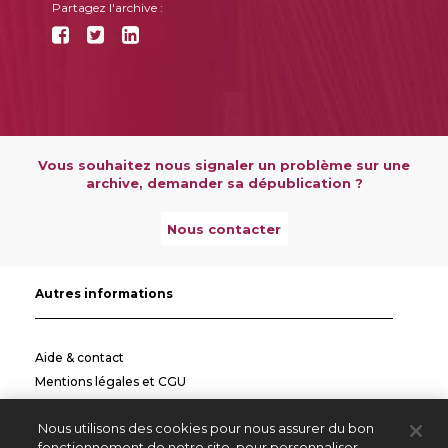
Partagez l'archive :
Vous souhaitez nous signaler un problème sur une
archive, demander sa dépublication ?
Nous contacter
Autres informations
Aide & contact
Mentions légales et CGU
Politique de confidentialité
Nous utilisons des cookies pour nous assurer du bon
Informations pratiques
fonctionnement de notre site, pour personnaliser