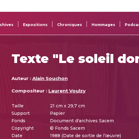
La
Aide aux
Musée
Répertoi
Sacem
projets
Sacem
des œuv
chives
Expositions
Chroniques
Hommages
Podca
Texte "Le soleil d
Auteur :
Alain Souchon
Compositeur :
Laurent Voulzy
Taille
21 cm x 29,7 cm
Support
Papier
Fonds
Document d'archives Sacem
Copyright
© Fonds Sacem
Date
1988 (Date de sortie de l’œuvre)