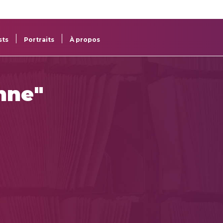
re
res
sts
Portraits
À propos
onne"