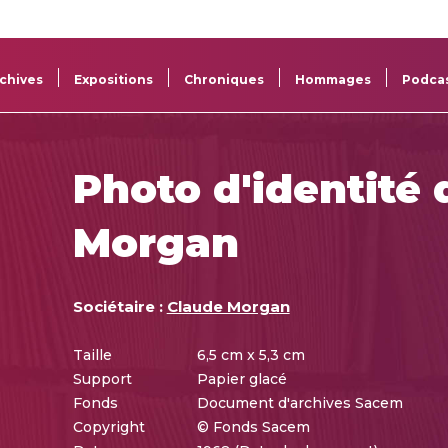
La
Aide aux
Musée
Répertoi
Sacem
projets
Sacem
des œuv
chives
Expositions
Chroniques
Hommages
Podca
Photo d'identité
Morgan
Sociétaire :
Claude Morgan
Taille
6,5 cm x 5,3 cm
Support
Papier glacé
Fonds
Document d'archives Sacem
Copyright
© Fonds Sacem