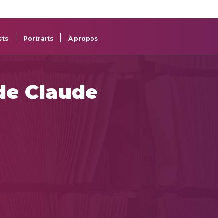
re
res
sts
Portraits
À propos
 de Claude