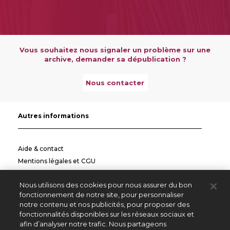
Vous souhaitez nous signaler un problème sur une
archive, demander sa dépublication ?
Nous contacter
Autres informations
Aide & contact
Mentions légales et CGU
Politique de confidentialité
Nous utilisons des cookies pour nous assurer du bon
Informations pratiques
fonctionnement de notre site, pour personnaliser
notre contenu et nos publicités, pour proposer des
Autres sites
fonctionnalités disponibles sur les réseaux sociaux et
afin d’analyser notre trafic. Nous partageons