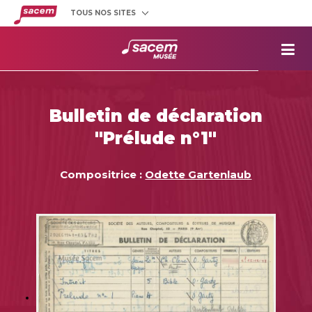
TOUS NOS SITES
Créateurs
et éditeurs
Clients
utilisateurs
La
Sacem
Aide aux
projets
Bulletin de déclaration
Musée
Sacem
"Prélude n°1"
Répertoire
des œuvres
Compositrice :
Odette Gartenlaub