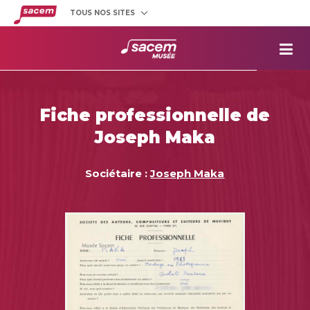
TOUS NOS SITES
Créateurs
et éditeurs
Clients
utilisateurs
La
Sacem
Aide aux
projets
Fiche professionnelle de
Musée
Sacem
Joseph Maka
Répertoire
des œuvres
Sociétaire :
Joseph Maka