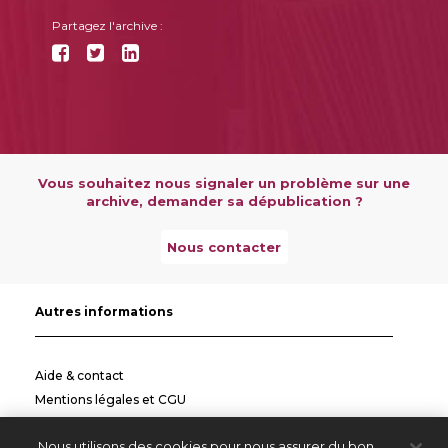
Partagez l'archive :
Vous souhaitez nous signaler un problème sur une
archive, demander sa dépublication ?
Nous contacter
Autres informations
Aide & contact
Mentions légales et CGU
Politique de confidentialité
Nous utilisons des cookies pour nous assurer du bon
Informations pratiques