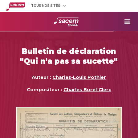
TOUS NOS SITES
Créateurs
et éditeurs
Clients
utilisateurs
La
Sacem
Aide aux
projets
Bulletin de déclaration
Musée
Sacem
"Qui n'a pas sa sucette"
Répertoire
des œuvres
Auteur :
Charles-Louis Pothier
Compositeur :
Charles Borel-Clerc