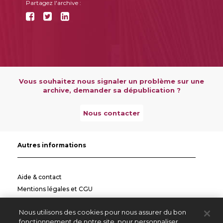
Partagez l'archive :
Vous souhaitez nous signaler un problème sur une
archive, demander sa dépublication ?
Nous contacter
Autres informations
Aide & contact
Mentions légales et CGU
Politique de confidentialité
Nous utilisons des cookies pour nous assurer du bon
Informations pratiques
fonctionnement de notre site, pour personnaliser