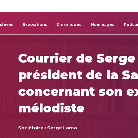
La
Aide aux
Musée
Répertoi
Sacem
projets
Sacem
des œuv
chives
Expositions
Chroniques
Hommages
Podca
Courrier de Serg
président de la 
concernant son 
mélodiste
Sociétaire :
Serge Lama