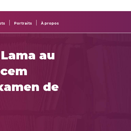
re
res
sts
Portraits
À propos
e Lama au
Sacem
examen de