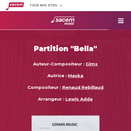
TOUS NOS SITES
Créateurs
et éditeurs
Clients
utilisateurs
La
Sacem
Aide aux
projets
Partition "Bella"
Musée
Sacem
Répertoire
des œuvres
Auteur-Compositeur :
Gims
Autrice :
Maska
Compositeur :
Renaud Rebillaud
Arrangeur :
Lewis Adda