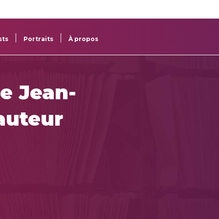
re
res
sts
Portraits
À propos
e Jean-
auteur