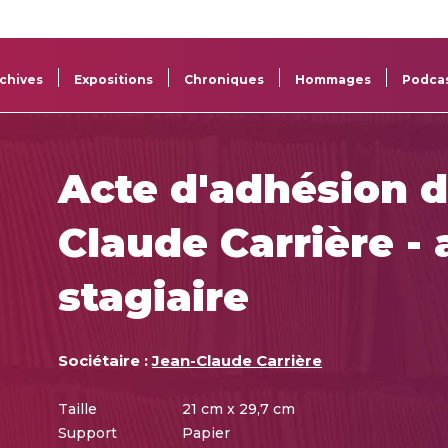
La
Aide aux
Musée
Répertoi
Sacem
projets
Sacem
des œuv
chives
Expositions
Chroniques
Hommages
Podca
Acte d'adhésion d
Claude Carrière - 
stagiaire
Sociétaire :
Jean-Claude Carrière
Taille
21 cm x 29,7 cm
Support
Papier