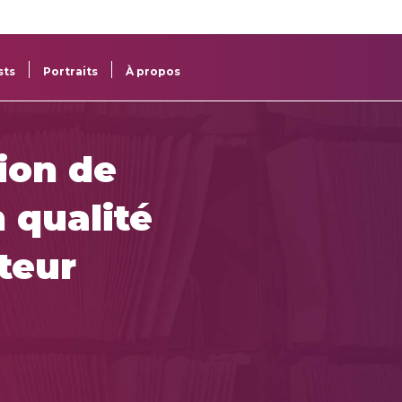
re
res
sts
Portraits
À propos
ion de
 qualité
teur