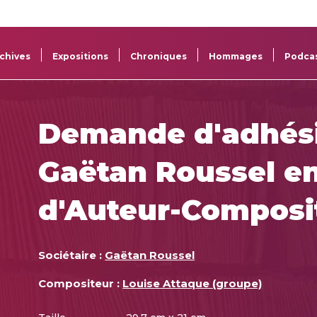
La
Aide aux
Musée
Répertoi
Sacem
projets
Sacem
des œuv
chives
Expositions
Chroniques
Hommages
Podca
Demande d'adhés
Gaëtan Roussel en
d'Auteur-Composi
Sociétaire :
Gaëtan Roussel
Compositeur :
Louise Attaque (groupe)