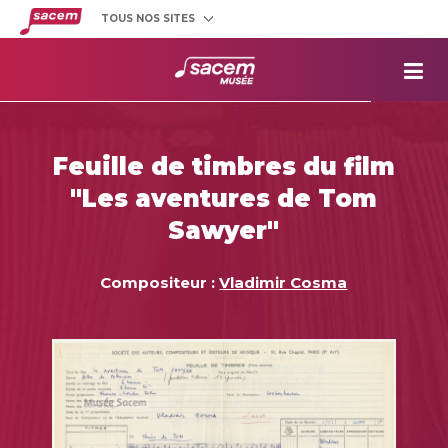
TOUS NOS SITES
Créateurs
et éditeurs
Clients
utilisateurs
La
Sacem
Aide aux
projets
Feuille de timbres du film
Musée
Sacem
"Les aventures de Tom
Répertoire
des œuvres
Sawyer"
Compositeur :
Vladimir Cosma