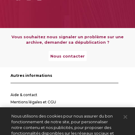
Vous souhaitez nous signaler un problème sur une
archive, demander sa dépublication ?
Nous contacter
Autres informations
Aide & contact
Mentions légales et CGU
Politique de confidentialité
Nous utilisons des cookies pour nous assurer du bon
Informations pratiques
fonctionnement de notre site, pour personnaliser
notre contenu et nos publicités, pour proposer des
Autres sites
fonctionnalités disponibles sur les réseaux sociaux et