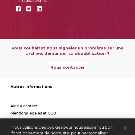
Partagez l'archive :
Vous souhaitez nous signaler un problème sur une
archive, demander sa dépublication ?
Nous contacter
Autres informations
Aide & contact
Mentions légales et CGU
Politique de confidentialité
Nous utilisons des cookies pour nous assurer du bon
Informations pratiques
fonctionnement de notre site, pour personnaliser