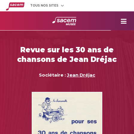
TOUS NOS SITES
Créateurs
et éditeurs
Clients
utilisateurs
La
Sacem
Aide aux
projets
Revue sur les 30 ans de
Musée
Sacem
chansons de Jean Dréjac
Répertoire
des œuvres
Sociétaire :
Jean Dréjac