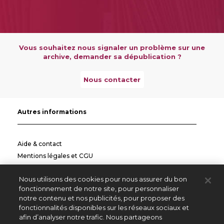
Vous souhaitez nous signaler un problème sur une
archive, demander sa dépublication ?
Nous contacter
Autres informations
Aide & contact
Mentions légales et CGU
Politique de confidentialité
Nous utilisons des cookies pour nous assurer du bon
Informations pratiques
fonctionnement de notre site, pour personnaliser
notre contenu et nos publicités, pour proposer des
Autres sites
fonctionnalités disponibles sur les réseaux sociaux et
afin d’analyser notre trafic. Nous partageons