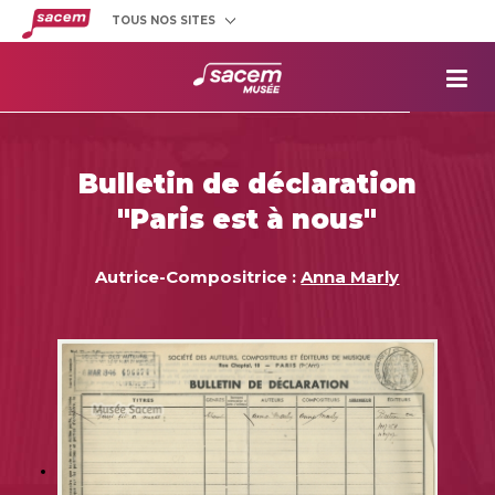
TOUS NOS SITES
Créateurs
et éditeurs
Clients
utilisateurs
La
Sacem
Aide aux
projets
Bulletin de déclaration
Musée
Sacem
"Paris est à nous"
Répertoire
des œuvres
Autrice-Compositrice :
Anna Marly