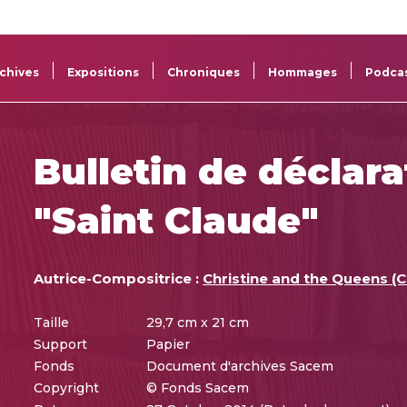
La
Aide aux
Musée
Répertoi
Sacem
projets
Sacem
des œuv
chives
Expositions
Chroniques
Hommages
Podca
Bulletin de déclara
"Saint Claude"
Autrice-Compositrice :
Christine and the Queens (C
Taille
29,7 cm x 21 cm
Support
Papier
Fonds
Document d'archives Sacem
Copyright
© Fonds Sacem