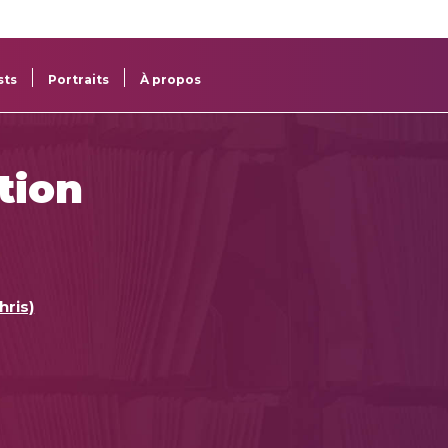
re
res
sts
Portraits
À propos
tion
hris)