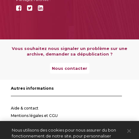
Vous souhaitez nous signaler un problème sur une
archive, demander sa dépublication ?
Nous contacter
Autres informations
Aide & contact
Mentions légales et CGU
Politique de confidentialité
Nous utilisons des cookies pour nous assurer du bon
Informations pratiques
fonctionnement de notre site, pour personnaliser