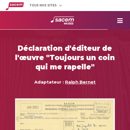
TOUS NOS SITES
Créateurs
et éditeurs
Clients
utilisateurs
La
Sacem
Aide aux
projets
Déclaration d'éditeur de
Musée
Sacem
l'œuvre "Toujours un coin
Répertoire
des œuvres
qui me rapelle"
Adaptateur :
Ralph Bernet