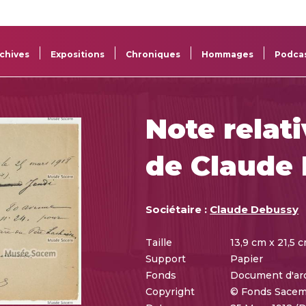
La
Aide aux
Musée
Répertoi
Sacem
projets
Sacem
des œuv
chives
Expositions
Chroniques
Hommages
Podca
Note relat
de Claude
Sociétaire :
Claude Debussy
Taille
13,9 cm x 21,5 
Support
Papier
Fonds
Document d'ar
Copyright
© Fonds Sace