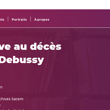
re
res
sts
Portraits
À propos
ive au décès
 Debussy
cm
chives Sacem
m