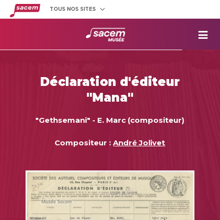
TOUS NOS SITES
Créateurs
et éditeurs
Clients
utilisateurs
La
Sacem
Aide aux
projets
Déclaration d'éditeur
Musée
Sacem
"Mana"
Répertoire
des œuvres
"Gethsemani" - E. Marc (compositeur)
Compositeur :
André Jolivet