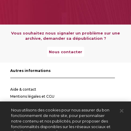
Vous souhaitez nous signaler un problème sur une
archive, demander sa dépublication ?
Nous contacter
Autres informations
Aide & contact
Mentions légales et CGU
Politique de confidentialité
Nous utilisons des cookies pour nous assurer du bon
Informations pratiques
fonctionnement de notre site, pour personnaliser
notre contenu et nos publicités, pour proposer des
Autres sites
fonctionnalités disponibles sur les réseaux sociaux et