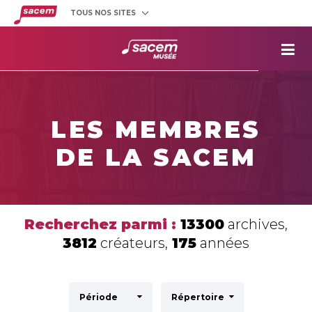
TOUS NOS SITES
Créateurs
et éditeurs
Clients
utilisateurs
La
Sacem
Aide aux
projets
LES MEMBRES
Musée
Sacem
DE LA SACEM
Répertoire
des œuvres
Recherchez parmi :
13300
archives,
3812
créateurs,
175
années
Période
Répertoire