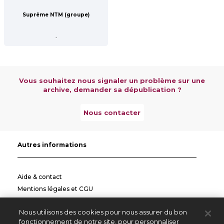
Suprême NTM (groupe)
-
Vous souhaitez nous signaler un problème sur une
archive, demander sa dépublication ?
Nous contacter
Autres informations
Aide & contact
Mentions légales et CGU
Politique de confidentialité
Nous utilisons des cookies pour nous assurer du bon
Informations pratiques
fonctionnement de notre site, pour personnaliser