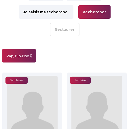
Rechercher
Restaurer
Rap, Hip-Hop
╳
3 archives
1 archive