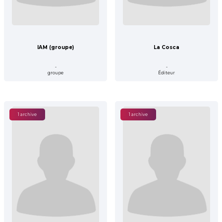
IAM (groupe)
La Cosca
-
-
groupe
Éditeur
1 archive
1 archive