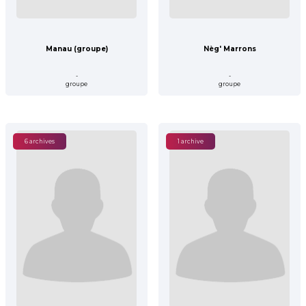
Manau (groupe)
Nèg' Marrons
-
-
groupe
groupe
6 archives
1 archive