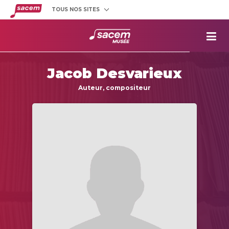
TOUS NOS SITES
Créateurs
et éditeurs
Clients
utilisateurs
La
Sacem
Jacob Desvarieux
Aide aux
projets
Auteur, compositeur
Musée
Sacem
Répertoire
des œuvres