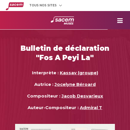
TOUS NOS SITES
Créateurs
et éditeurs
Clients
utilisateurs
La
Sacem
Aide aux
projets
Bulletin de déclaration
Musée
Sacem
"Fos A Peyi La"
Répertoire
des œuvres
Interprète :
Kassav (groupe)
Autrice :
Jocelyne Béroard
Compositeur :
Jacob Desvarieux
Auteur-Compositeur :
Admiral T