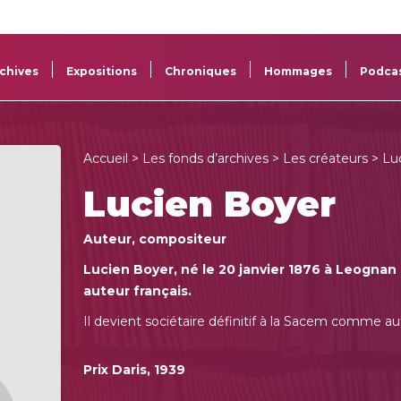
La
Aide aux
Musée
Répertoi
Sacem
projets
Sacem
des œuv
chives
Expositions
Chroniques
Hommages
Podca
Accueil
>
Les fonds d’archives
>
Les créateurs
> Lu
Lucien Boyer
Auteur, compositeur
Lucien Boyer, né le 20 janvier 1876 à Leognan e
auteur français.
Il devient sociétaire définitif à la Sacem comme au
Prix Daris, 1939