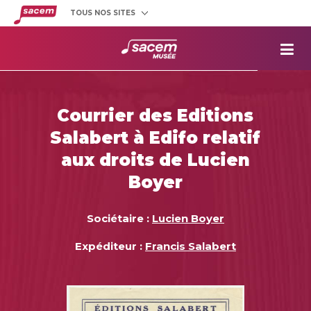
TOUS NOS SITES
Créateurs
et éditeurs
Clients
utilisateurs
La
Sacem
Aide aux
projets
Courrier des Editions
Musée
Sacem
Salabert à Edifo relatif
Répertoire
des œuvres
aux droits de Lucien
Boyer
Sociétaire :
Lucien Boyer
Expéditeur :
Francis Salabert