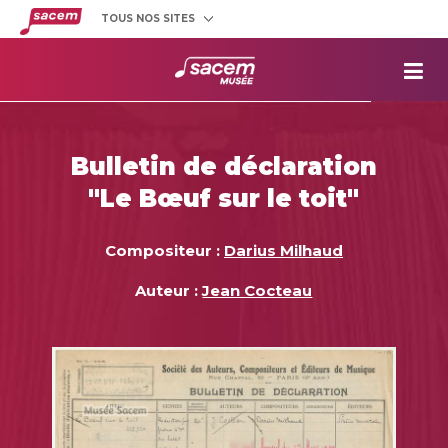
TOUS NOS SITES
Créateurs
et éditeurs
Clients
utilisateurs
La
Sacem
Aide aux
projets
Bulletin de déclaration
Musée
Sacem
"Le Bœuf sur le toit"
Répertoire
des œuvres
Compositeur :
Darius Milhaud
Auteur :
Jean Cocteau