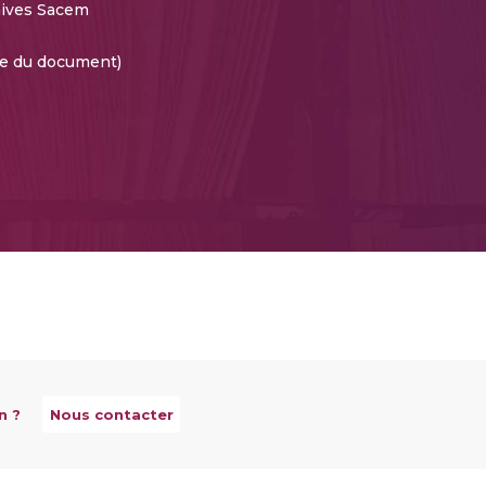
ives Sacem
te du document)
n ?
Nous contacter