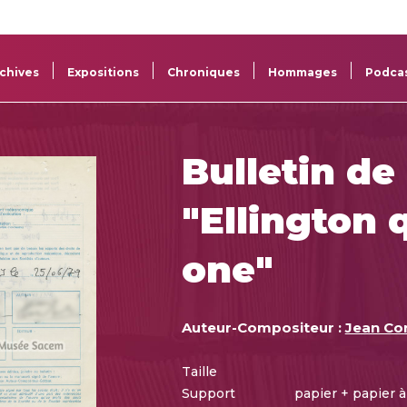
La
Aide aux
Musée
Répertoi
Sacem
projets
Sacem
des œuv
chives
Expositions
Chroniques
Hommages
Podca
Bulletin de
"Ellington 
one"
Auteur-Compositeur :
Jean Co
Taille
Support
papier + papier 