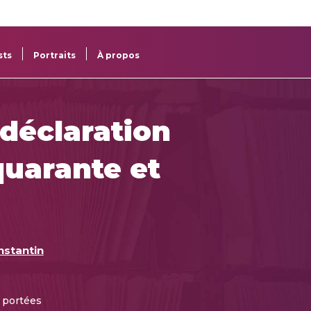
re
res
sts
Portraits
À propos
 déclaration
quarante et
nstantin
à portées