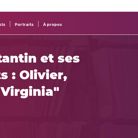
re
res
sts
Portraits
À propos
antin et ses
s : Olivier,
 Virginia"