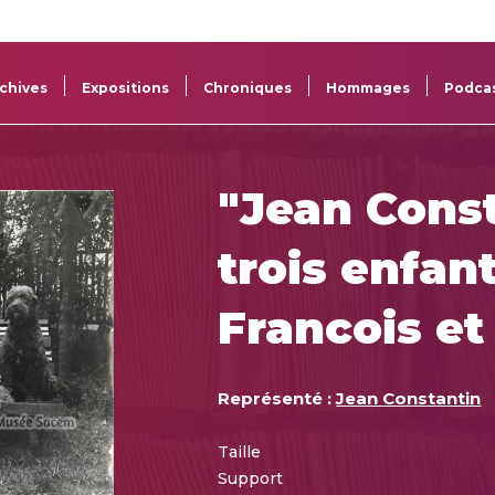
La
Aide aux
Musée
Répertoi
Sacem
projets
Sacem
des œuv
chives
Expositions
Chroniques
Hommages
Podca
"Jean Const
trois enfant
Francois et
Représenté :
Jean Constantin
Taille
Support