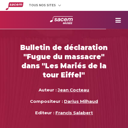
TOUS NOS SITES
Créateurs
et éditeurs
Clients
utilisateurs
La
Sacem
Aide aux
projets
Bulletin de déclaration
Musée
Sacem
"Fugue du massacre"
Répertoire
des œuvres
dans "Les Mariés de la
tour Eiffel"
Auteur :
Jean Cocteau
Compositeur :
Darius Milhaud
Editeur :
Francis Salabert