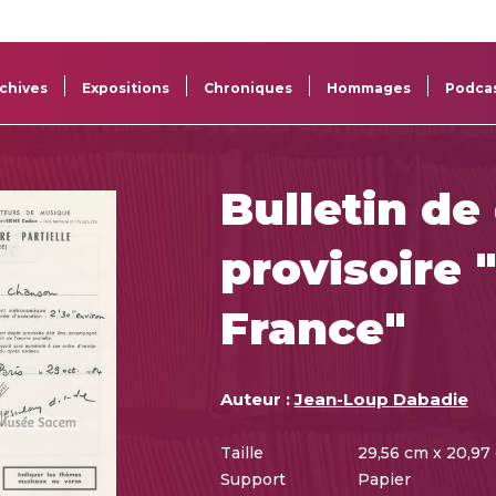
La
Aide aux
Musée
Répertoi
Sacem
projets
Sacem
des œuv
chives
Expositions
Chroniques
Hommages
Podca
Bulletin de
provisoire 
France"
Auteur :
Jean-Loup Dabadie
Taille
29,56 cm x 20,97
Support
Papier