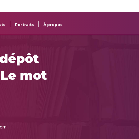
re
res
sts
Portraits
À propos
 dépôt
"Le mot
 cm