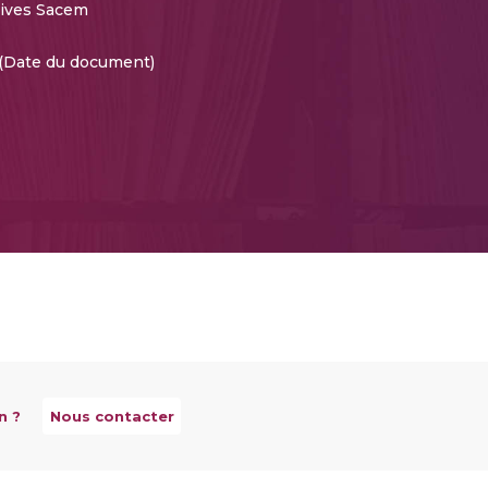
ives Sacem
 (Date du document)
n ?
Nous contacter