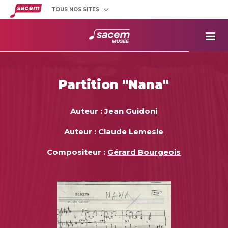
TOUS NOS SITES
Créateurs
et éditeurs
Clients
utilisateurs
La
Sacem
Aide aux
projets
Partition "Nana"
Musée
Sacem
Répertoire
des œuvres
Auteur :
Jean Guidoni
Auteur :
Claude Lemesle
Compositeur :
Gérard Bourgeois