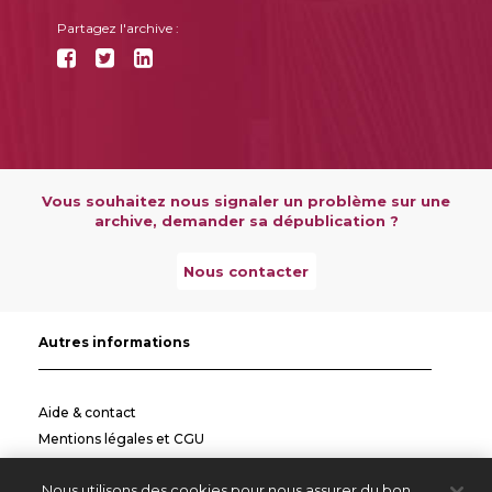
Partagez l'archive :
Vous souhaitez nous signaler un problème sur une
archive, demander sa dépublication ?
Nous contacter
Autres informations
Aide & contact
Mentions légales et CGU
Politique de confidentialité
Nous utilisons des cookies pour nous assurer du bon
Informations pratiques