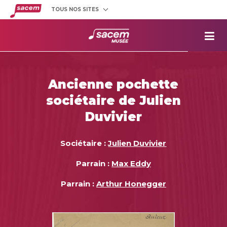
TOUS NOS SITES
Créateurs
et éditeurs
Clients
utilisateurs
La
Sacem
Aide aux
projets
Ancienne pochette
Musée
Sacem
sociétaire de Julien
Répertoire
des œuvres
Duvivier
Sociétaire :
Julien Duvivier
Parrain :
Max Eddy
Parrain :
Arthur Honegger