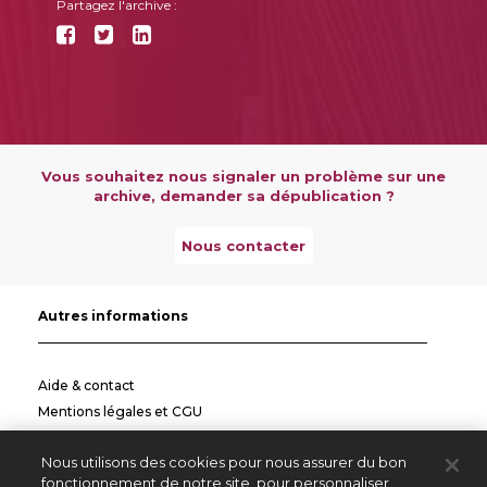
Partagez l'archive :
Vous souhaitez nous signaler un problème sur une
archive, demander sa dépublication ?
Nous contacter
Autres informations
Aide & contact
Mentions légales et CGU
Politique de confidentialité
Nous utilisons des cookies pour nous assurer du bon
Informations pratiques
fonctionnement de notre site, pour personnaliser