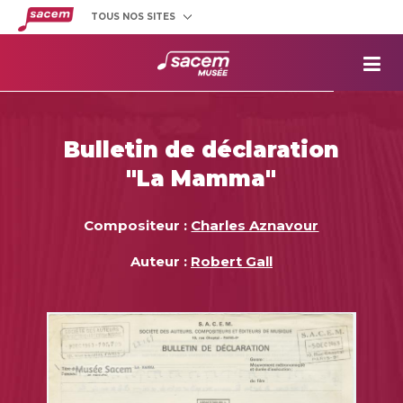
TOUS NOS SITES
Créateurs
et éditeurs
Clients
utilisateurs
La
Sacem
Aide aux
projets
Bulletin de déclaration
Musée
Sacem
"La Mamma"
Répertoire
des œuvres
Compositeur :
Charles Aznavour
Auteur :
Robert Gall