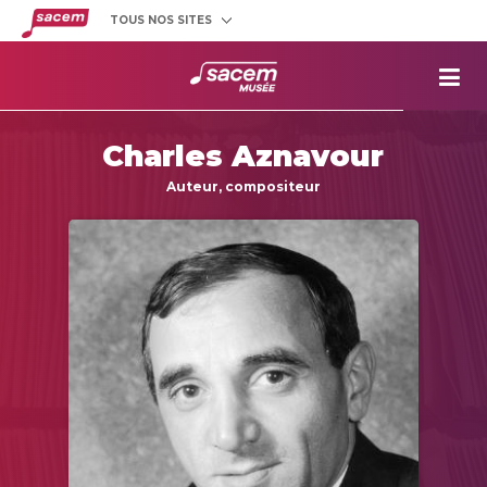
TOUS NOS SITES
Créateurs
et éditeurs
Clients
utilisateurs
La
Sacem
Charles Aznavour
Aide aux
projets
Auteur, compositeur
Musée
Sacem
Répertoire
des œuvres