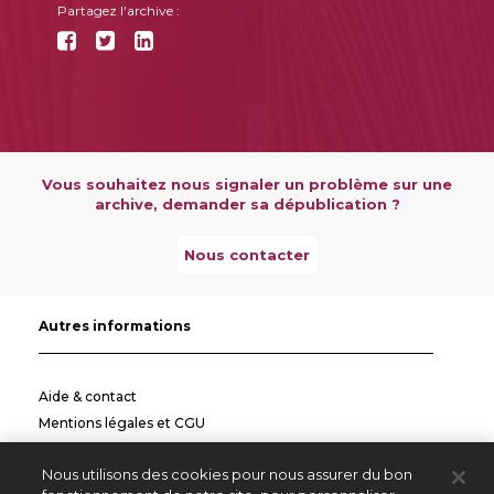
Partagez l'archive :
Vous souhaitez nous signaler un problème sur une
archive, demander sa dépublication ?
Nous contacter
Autres informations
Aide & contact
Mentions légales et CGU
Politique de confidentialité
Nous utilisons des cookies pour nous assurer du bon
Informations pratiques