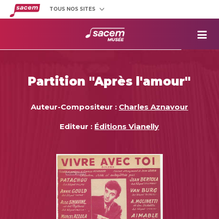
TOUS NOS SITES
Créateurs
et éditeurs
Clients
utilisateurs
La
Sacem
Aide aux
projets
Partition "Après l'amour"
Musée
Sacem
Répertoire
des œuvres
Auteur-Compositeur :
Charles Aznavour
Editeur :
Éditions Vianelly