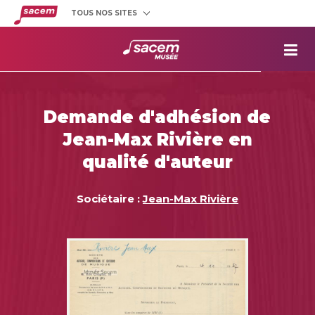
TOUS NOS SITES
Créateurs
et éditeurs
Clients
utilisateurs
La
Sacem
Aide aux
projets
Demande d'adhésion de
Musée
Sacem
Jean-Max Rivière en
Répertoire
des œuvres
qualité d'auteur
Sociétaire :
Jean-Max Rivière