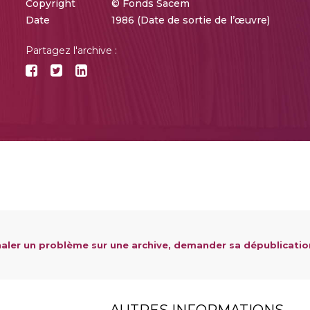
Copyright
© Fonds Sacem
Date
1986 (Date de sortie de l’œuvre)
Partagez l'archive :
aler un problème sur une archive, demander sa dépublicatio
AUTRES INFORMATIONS