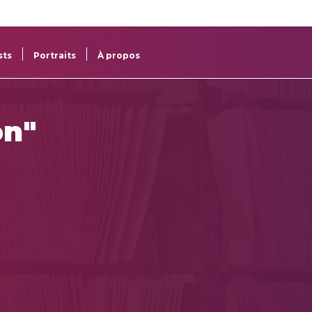
re
res
sts
Portraits
À propos
on"