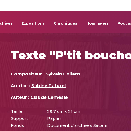
La
Aide aux
Musée
Répertoi
Sacem
projets
Sacem
des œuv
chives
Expositions
Chroniques
Hommages
Podca
Texte "P'tit bouch
Compositeur :
Sylvain Collaro
Autrice :
Sabine Paturel
Auteur :
Claude Lemesle
Taille
29,7 cm x 21 cm
Support
Papier
Fonds
Document d'archives Sacem