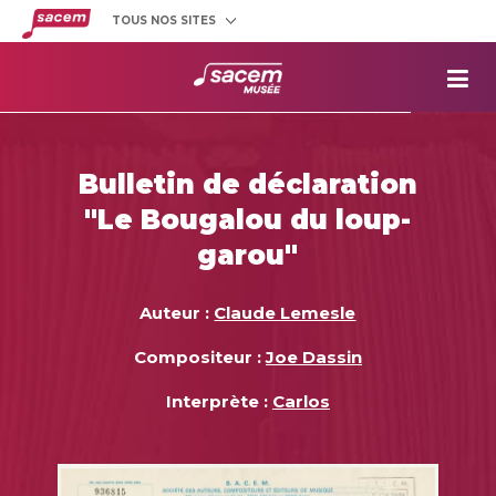
TOUS NOS SITES
Créateurs
et éditeurs
Clients
utilisateurs
La
Sacem
Aide aux
projets
Bulletin de déclaration
Musée
Sacem
"Le Bougalou du loup-
Répertoire
des œuvres
garou"
Auteur :
Claude Lemesle
Compositeur :
Joe Dassin
Interprète :
Carlos