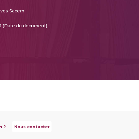
ives Sacem
 (Date du document)
n ?
Nous contacter