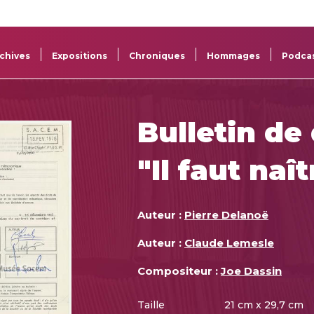
La
Aide aux
Musée
Répertoi
Sacem
projets
Sacem
des œuv
chives
Expositions
Chroniques
Hommages
Podca
Bulletin de
"Il faut na
Auteur :
Pierre Delanoë
Auteur :
Claude Lemesle
Compositeur :
Joe Dassin
Taille
21 cm x 29,7 cm