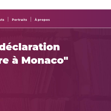
re
res
sts
Portraits
À propos
 déclaration
ître à Monaco"