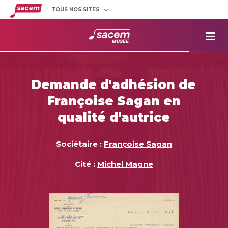
TOUS NOS SITES
Créateurs
et éditeurs
Clients
utilisateurs
La
Sacem
Aide aux
projets
Demande d'adhésion de
Musée
Sacem
Françoise Sagan en
Répertoire
des œuvres
qualité d'autrice
Sociétaire :
Françoise Sagan
Cité :
Michel Magne