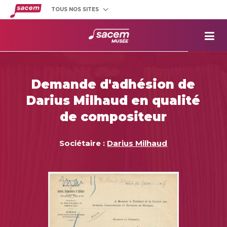
TOUS NOS SITES
Créateurs
et éditeurs
Clients
utilisateurs
La
Sacem
Aide aux
projets
Demande d'adhésion de
Musée
Sacem
Darius Milhaud en qualité
Répertoire
des œuvres
de compositeur
Sociétaire :
Darius Milhaud