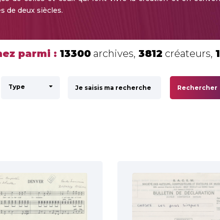
s de deux siècles.
ez parmi :
13300
archives,
3812
créateurs,
Type
Rechercher