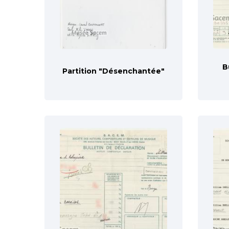
B
Partition "Désenchantée"