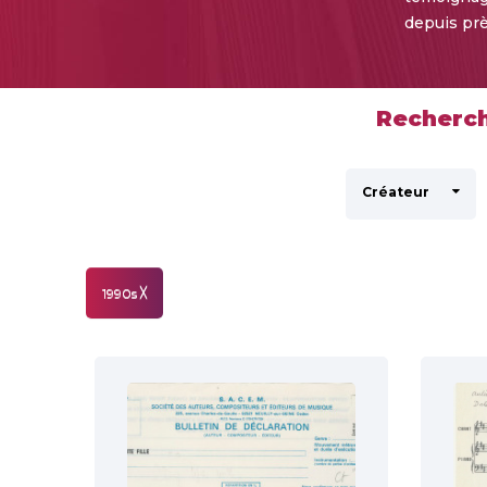
depuis prè
Recherch
Créateur
1990s
╳