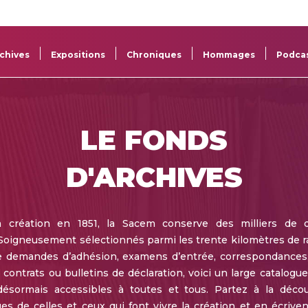
La
Aide aux
Musée
Répertoi
Sacem
projets
Sacem
des œuv
chives
Expositions
Chroniques
Hommages
Podca
LE FONDS
D'ARCHIVES
a création en 1851, la Sacem conserve des milliers de 
 Soigneusement sélectionnés parmi les trente kilomètres de
e demandes d’adhésion, examens d’entrée, correspondances
 contrats ou bulletins de déclaration, voici un large catalogu
 désormais accessibles à toutes et tous. Partez à la déco
s de celles et ceux qui font vivre la création et en écrivent