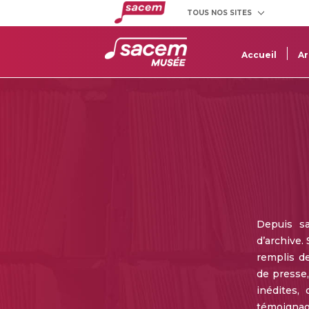
TOUS NOS SITES
Créateurs
Clients
et éditeurs
utilisateurs
Accueil
Ar
Depuis s
d’archive.
remplis d
de presse,
inédites,
témoignage