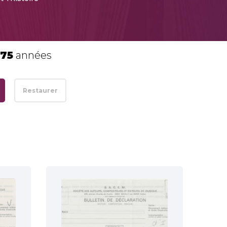
175
années
Restaurer