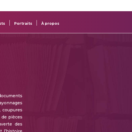
re
res
sts
Portraits
À propos
documents
 rayonnages
, coupures
e de pièces
uverte des
 l’histoire