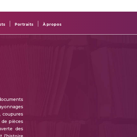
re
res
sts
Portraits
À propos
documents
 rayonnages
, coupures
e de pièces
uverte des
 l’histoire