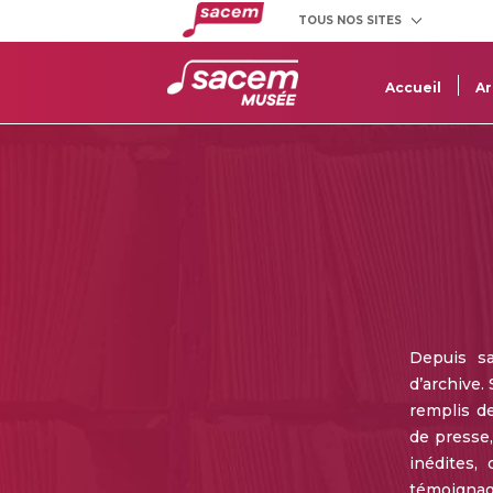
TOUS NOS SITES
Créateurs
Clients
et éditeurs
utilisateurs
Accueil
Ar
Depuis s
d’archive.
remplis d
de presse,
inédites,
témoignage