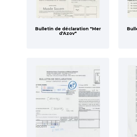
Bulletin de déclaration "Mer
Bull
d'Azov"