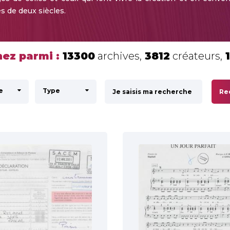
s de deux siècles.
ez parmi :
13300
archives,
3812
créateurs,
e
Type
Re