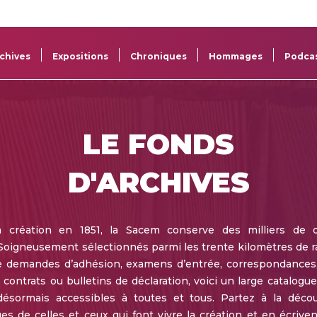
La
Aide aux
Musée
Répertoi
Sacem
projets
Sacem
des œuv
chives
Expositions
Chroniques
Hommages
Podca
LE FONDS
D'ARCHIVES
a création en 1851, la Sacem conserve des milliers de 
 Soigneusement sélectionnés parmi les trente kilomètres de
e demandes d’adhésion, examens d’entrée, correspondances
 contrats ou bulletins de déclaration, voici un large catalogu
 désormais accessibles à toutes et tous. Partez à la déco
s de celles et ceux qui font vivre la création et en écrivent