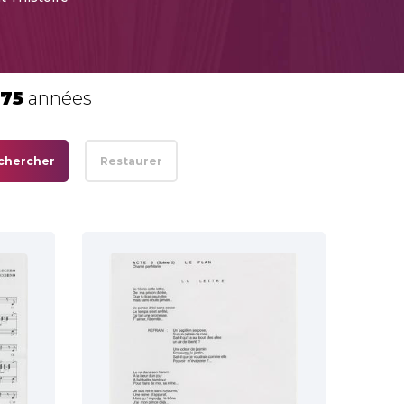
175
années
chercher
Restaurer