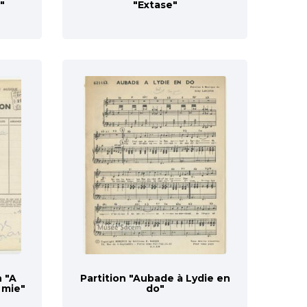
"
"Extase"
n "A
Partition "Aubade à Lydie en
 mie"
do"